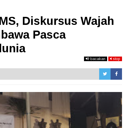
MS, Diskursus Wajah
mbawa Pasca
dunia
bacakan
stop