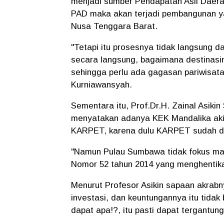
menjadi sumber Pendapatan Asli Daerah
PAD maka akan terjadi pembangunan y
Nusa Tenggara Barat.
"Tetapi itu prosesnya tidak langsung da
secara langsung, bagaimana destinasin
sehingga perlu ada gagasan pariwisat
Kurniawansyah.
Sementara itu, Prof.Dr.H. Zainal Asik
menyatakan adanya KEK Mandalika ak
KARPET, karena dulu KARPET sudah di
"Namun Pulau Sumbawa tidak fokus mau
Nomor 52 tahun 2014 yang menghentika
Menurut Profesor Asikin sapaan akrab
investasi, dan keuntungannya itu tida
dapat apa!?, itu pasti dapat tergantung