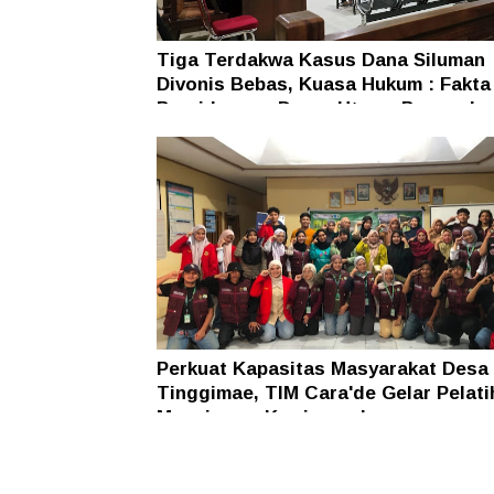
Tiga Terdakwa Kasus Dana Siluman
Divonis Bebas, Kuasa Hukum : Fakta
Persidangan Dasar Utama Penegaka
Hukum
Perkuat Kapasitas Masyarakat Desa
Tinggimae, TIM Cara'de Gelar Pelati
Manajemen Kewirausahaan