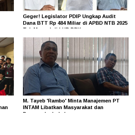
Geger! Legislator PDIP Ungkap Audit
Dana BTT Rp 484 Miliar di APBD NTB 2025
n
Tak Muncul di LHP BPK
M. Tayeb 'Rambo' Minta Manajemen PT
han
INTAM Libatkan Masyarakat dan
Pengusaha Lokal