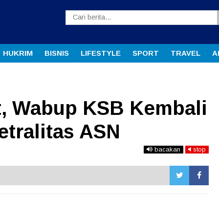
HUKRIM
BISNIS
LIFESTYLE
SPORT
TRAVEL
A
at, Wabup KSB Kembali
etralitas ASN
bacakan
stop