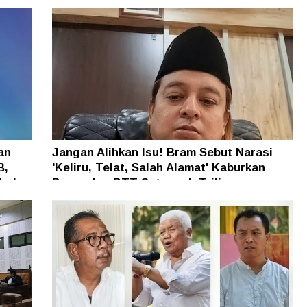
an
Jangan Alihkan Isu! Bram Sebut Narasi
B,
'Keliru, Telat, Salah Alamat' Kaburkan
h dan
Persoalan BTT Setengah Triliun