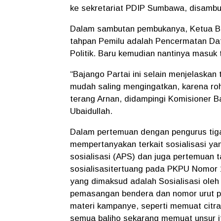
ke sekretariat PDIP Sumbawa, disambut
Dalam sambutan pembukanya, Ketua Ba
tahpan Pemilu adalah Pencermatan Daft
Politik. Baru kemudian nantinya masu
“Bajango Partai ini selain menjelaska
mudah saling mengingatkan, karena ro
terang Arnan, didampingi Komisioner Ba
Ubaidullah.
Dalam pertemuan dengan pengurus tiga 
mempertanyakan terkait sosialisasi ya
sosialisasi (APS) dan juga pertemuan
sosialisasitertuang pada PKPU Nomor 
yang dimaksud adalah Sosialisasi oleh 
pemasangan bendera dan nomor urut parp
materi kampanye, seperti memuat citra
semua baliho sekarang memuat unsur itu