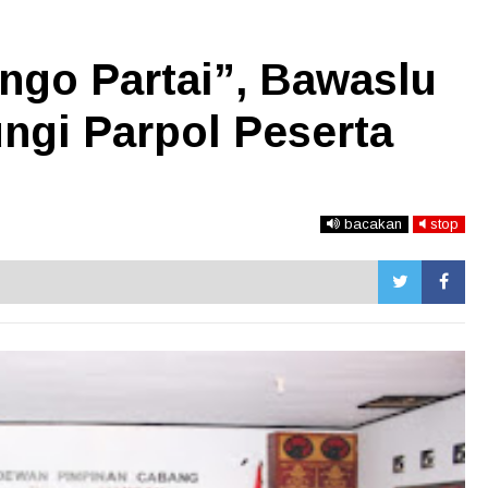
ngo Partai”, Bawaslu
gi Parpol Peserta
bacakan
stop