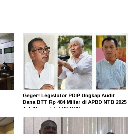
Geger! Legislator PDIP Ungkap Audit
Dana BTT Rp 484 Miliar di APBD NTB 2025
n
Tak Muncul di LHP BPK