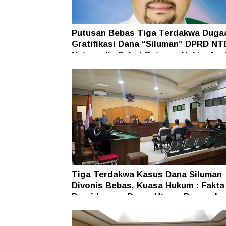
Putusan Bebas Tiga Terdakwa Duga
Gratifikasi Dana “Siluman” DPRD NT
Najamudin Sebut Putusan Hakim Ane
Ganjil
Tiga Terdakwa Kasus Dana Siluman
Divonis Bebas, Kuasa Hukum : Fakta
Persidangan Dasar Utama Penegaka
Hukum