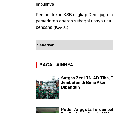
imbuhnya.
Pembentukan KSB ungkap Dedi, juga m
pemerintah daerah sebagai upaya untuk
bencana.(KA-01)
Sebarkan:
BACA LAINNYA
Satgas Zeni TNI AD Tiba, 
Jembatan di Bima Akan
Dibangun
Peduli Anggota Terdampa