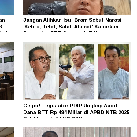
an
Jangan Alihkan Isu! Bram Sebut Narasi
B,
'Keliru, Telat, Salah Alamat' Kaburkan
h dan
Persoalan BTT Setengah Triliun
Geger! Legislator PDIP Ungkap Audit
Dana BTT Rp 484 Miliar di APBD NTB 2025
n
Tak Muncul di LHP BPK