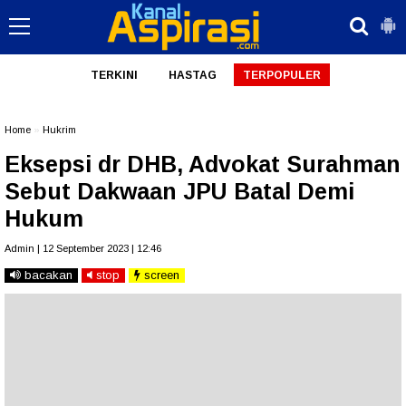
TERKINI
HASTAG
TERPOPULER
Home
»
Hukrim
Eksepsi dr DHB, Advokat Surahman
Sebut Dakwaan JPU Batal Demi
Hukum
Admin | 12 September 2023 | 12:46
bacakan
stop
screen