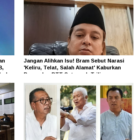
an
Jangan Alihkan Isu! Bram Sebut Narasi
B,
'Keliru, Telat, Salah Alamat' Kaburkan
h dan
Persoalan BTT Setengah Triliun