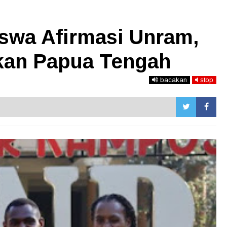
iswa Afirmasi Unram,
kan Papua Tengah
bacakan
stop