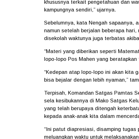
khususnya terkait pengetahuan dan 
kampungnya sendiri,” ujarnya.
Sebelumnya, kata Nengah sapaanya, ad
namun setelah berjalan beberapa hari, 
disekolah waktunya juga terbatas akib
“Materi yang diberikan seperti Matema
lopo-lopo Pos Mahen yang beratapkan t
“Kedepan atap lopo-lopo ini akan kita 
bisa bejalar dengan lebih nyaman,” ta
Terpisah, Komandan Satgas Pamtas Sek
sela kesibukannya di Mako Satgas Ke
yang telah berupaya ditengah keterb
kepada anak-anak kita dalam mencerd
“Ini patut diapresiasi, disamping tuga
meluangkan waktu untuk melaksanakan p