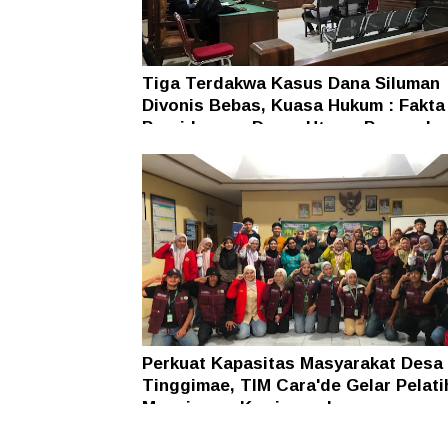
Tiga Terdakwa Kasus Dana Siluman
Divonis Bebas, Kuasa Hukum : Fakta
Persidangan Dasar Utama Penegaka
Hukum
Perkuat Kapasitas Masyarakat Desa
Tinggimae, TIM Cara'de Gelar Pelati
Manajemen Kewirausahaan