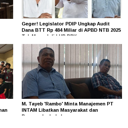
Geger! Legislator PDIP Ungkap Audit
Dana BTT Rp 484 Miliar di APBD NTB 2025
n
Tak Muncul di LHP BPK
M. Tayeb 'Rambo' Minta Manajemen PT
han
INTAM Libatkan Masyarakat dan
Pengusaha Lokal