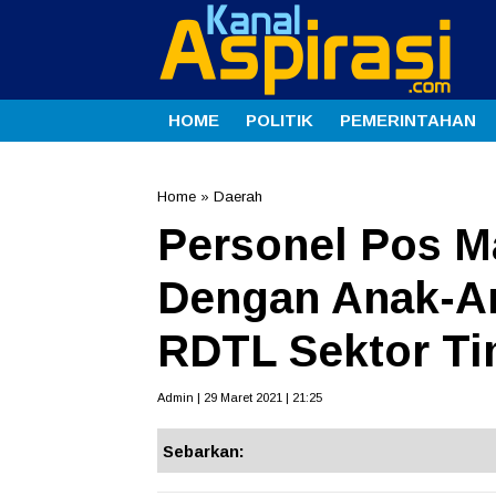
HOME
POLITIK
PEMERINTAHAN
Home
»
Daerah
Personel Pos M
Dengan Anak-An
RDTL Sektor Ti
Admin | 29 Maret 2021 | 21:25
Sebarkan: