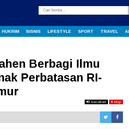
HUKRIM
BISNIS
LIFESTYLE
SPORT
TRAVEL
A
ahen Berbagi Ilmu
ak Perbatasan RI-
mur
bacakan
stop