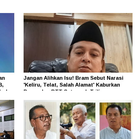
an
Jangan Alihkan Isu! Bram Sebut Narasi
B,
'Keliru, Telat, Salah Alamat' Kaburkan
h dan
Persoalan BTT Setengah Triliun