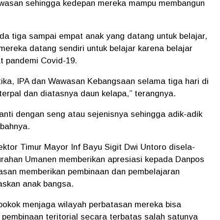
wawasan sehingga kedepan mereka mampu membangun
a tiga sampai empat anak yang datang untuk belajar,
mereka datang sendiri untuk belajar karena belajar
at pandemi Covid-19.
tika, IPA dan Wawasan Kebangsaan selama tiga hari di
erpal dan diatasnya daun kelapa,” terangnya.
ganti dengan seng atau sejenisnya sehingga adik-adik
mbahnya.
tor Timur Mayor Inf Bayu Sigit Dwi Untoro disela-
lurahan Umanen memberikan apresiasi kepada Danpos
atasan memberikan pembinaan dan pembelajaran
askan anak bangsa.
s pokok menjaga wilayah perbatasan mereka bisa
embinaan teritorial secara terbatas salah satunya