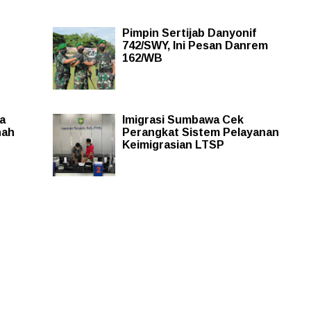
Pimpin Sertijab Danyonif
742/SWY, Ini Pesan Danrem
162/WB
a
Imigrasi Sumbawa Cek
nah
Perangkat Sistem Pelayanan
Keimigrasian LTSP