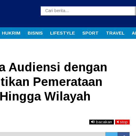
HUKRIM
BISNIS
LIFESTYLE
SPORT
TRAVEL
A
a Audiensi dengan
tikan Pemerataan
 Hingga Wilayah
bacakan
stop