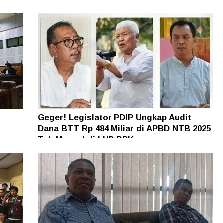
h dan
Persoalan BTT Setengah Triliun
Geger! Legislator PDIP Ungkap Audit
Dana BTT Rp 484 Miliar di APBD NTB 2025
n
Tak Muncul di LHP BPK