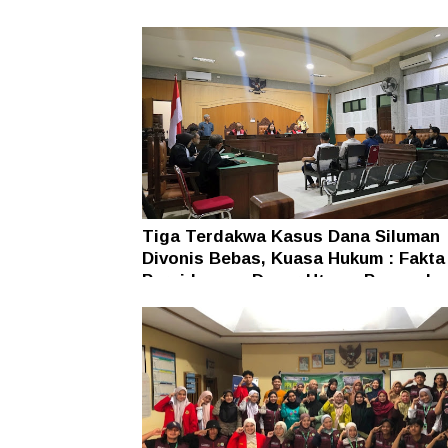
Najamudin Sebut Putusan Hakim Ane
Ganjil
Tiga Terdakwa Kasus Dana Siluman
Divonis Bebas, Kuasa Hukum : Fakta
Persidangan Dasar Utama Penegaka
Hukum