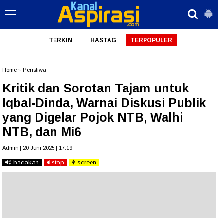
TERKINI
HASTAG
TERPOPULER
Home
»
Peristiwa
Kritik dan Sorotan Tajam untuk
Iqbal-Dinda, Warnai Diskusi Publik
yang Digelar Pojok NTB, Walhi
NTB, dan Mi6
Admin | 20 Juni 2025 | 17:19
bacakan
stop
screen