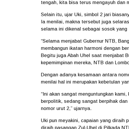
tengah, kita bisa terus mengayuh da
Selain itu, ujar Uki, simbol 2 jari bia
Ia menilai, makna tersebut juga selar
selama ini dikenal sebagai sosok yan
“Selama menjabat Gubernur NTB, Bang Z
membangun ikatan harmoni dengan berb
Begitu juga Abah Uhel saat menjabat B
kepemimpinan mereka, NTB dan Lombok 
Dengan adanya kesamaan antara nomor
menilai hal ini merupakan kebetulan 
“Ini akan sangat menguntungkan kami, 
berpolitik, sedang sangat berpihak d
nomor urut 2,” ujarnya.
Uki pun meyakini, capaian yang diraih 
diraih pasangan Zul-Uhel di Pilkada N