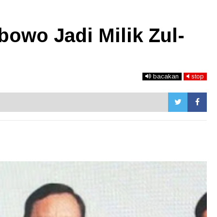
owo Jadi Milik Zul-
bacakan
stop