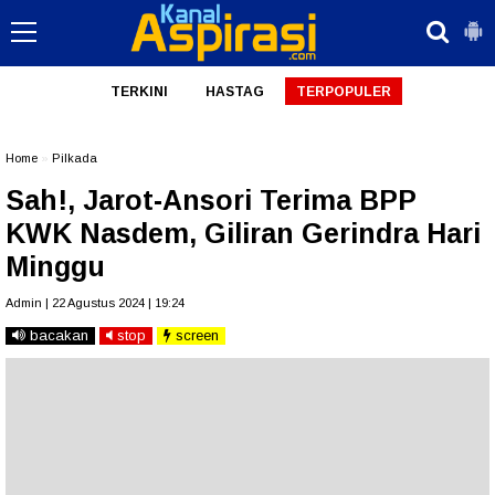
TERKINI
HASTAG
TERPOPULER
Home
»
Pilkada
Sah!, Jarot-Ansori Terima BPP
KWK Nasdem, Giliran Gerindra Hari
Minggu
Admin | 22 Agustus 2024 | 19:24
bacakan
stop
screen