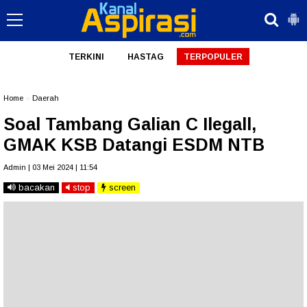
TERKINI
HASTAG
TERPOPULER
Home
»
Daerah
Soal Tambang Galian C Ilegall,
GMAK KSB Datangi ESDM NTB
Admin | 03 Mei 2024 | 11:54
bacakan
stop
screen