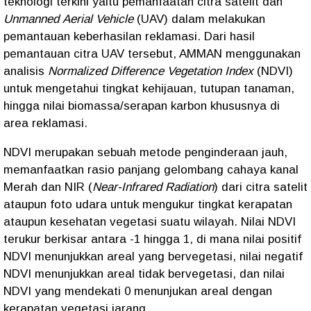
teknologi terkini yaitu pemanfaatan citra satelit dan
Unmanned
Aerial Vehicle
(UAV) dalam melakukan
pemantauan keberhasilan reklamasi. Dari hasil
pemantauan citra UAV tersebut, AMMAN menggunakan
analisis
Normalized Difference Vegetation Index
(NDVI)
untuk mengetahui tingkat kehijauan, tutupan tanaman,
hingga nilai biomassa/serapan karbon khususnya di
area reklamasi.
NDVI merupakan sebuah metode penginderaan jauh,
memanfaatkan rasio panjang gelombang cahaya kanal
Merah dan NIR (
Near-Infrared Radiation
) dari citra satelit
ataupun foto udara untuk mengukur tingkat kerapatan
ataupun kesehatan vegetasi suatu wilayah. Nilai NDVI
terukur berkisar antara -1 hingga 1, di mana nilai positif
NDVI menunjukkan areal yang bervegetasi, nilai negatif
NDVI menunjukkan areal tidak bervegetasi, dan nilai
NDVI yang mendekati 0 menunjukan areal dengan
kerapatan vegetasi jarang.