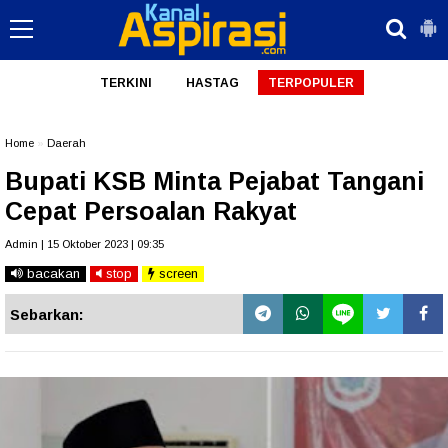
TERKINI
HASTAG
TERPOPULER
Home
»
Daerah
Bupati KSB Minta Pejabat Tangani
Cepat Persoalan Rakyat
Admin | 15 Oktober 2023 | 09:35
bacakan
stop
screen
Sebarkan: