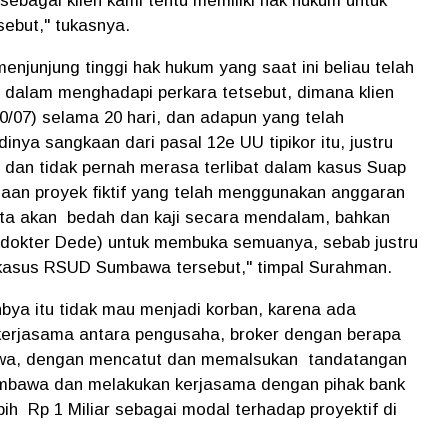
sebagai klien kami tentu memiliki hak hukum untuk
ebut," tukasnya.
enjunjung tinggi hak hukum yang saat ini beliau telah
h dalam menghadapi perkara tetsebut, dimana klien
0/07) selama 20 hari, dan adapun yang telah
nya sangkaan dari pasal 12e UU tipikor itu, justru
an tidak pernah merasa terlibat dalam kasus Suap
ugaan proyek fiktif yang telah menggunakan anggaran
kita akan bedah dan kaji secara mendalam, bahkan
 (dokter Dede) untuk membuka semuanya, sebab justru
 kasus RSUD Sumbawa tersebut," timpal Surahman.
nbya itu tidak mau menjadi korban, karena ada
ekerjasama antara pengusaha, broker dengan berapa
awa, dengan mencatut dan memalsukan tandatangan
mbawa dan melakukan kerjasama dengan pihak bank
ih Rp 1 Miliar sebagai modal terhadap proyektif di