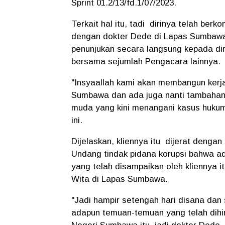
Sprint 01.2/13/fd.1/07/2023.
Terkait hal itu, tadi dirinya telah be
dengan dokter Dede di Lapas Sumbawa
penunjukan secara langsung kepada di
bersama sejumlah Pengacara lainnya.
"Insyaallah kami akan membangun kerj
Sumbawa dan ada juga nanti tambahan p
muda yang kini menangani kasus huku
ini.
Dijelaskan, kliennya itu dijerat deng
Undang tindak pidana korupsi bahwa a
yang telah disampaikan oleh kliennya i
Wita di Lapas Sumbawa.
"Jadi hampir setengah hari disana dan
adapun temuan-temuan yang telah dihi