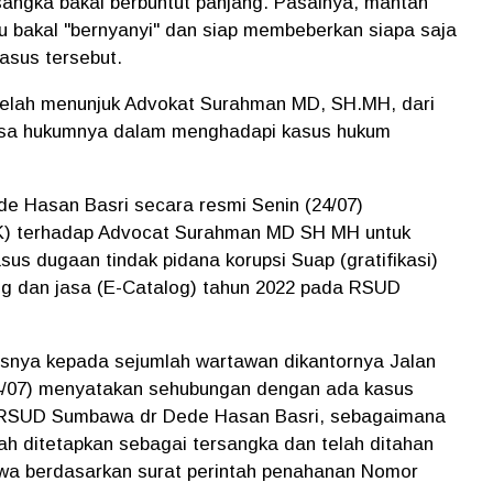
rsangka bakal berbuntut panjang. Pasalnya, mantan
 bakal "bernyanyi" dan siap membeberkan siapa saja
asus tersebut.
elah menunjuk Advokat Surahman MD, SH.MH, dari
asa hukumnya dalam menghadapi kasus hukum
 Hasan Basri secara resmi Senin (24/07)
K) terhadap Advocat Surahman MD SH MH untuk
s dugaan tindak pidana korupsi Suap (gratifikasi)
g dan jasa (E-Catalog) tahun 2022 pada RSUD
snya kepada sejumlah wartawan dikantornya Jalan
4/07) menyatakan sehubungan dengan ada kasus
 RSUD Sumbawa dr Dede Hasan Basri, sebagaimana
ah ditetapkan sebagai tersangka dan telah ditahan
wa berdasarkan surat perintah penahanan Nomor