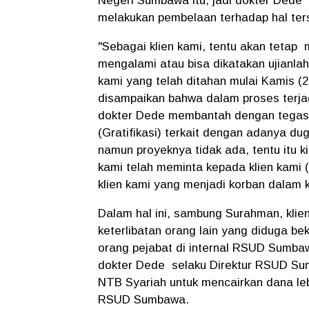
Negeri Sumbawa itu, jadi dokter Dede 
melakukan pembelaan terhadap hal ters
"Sebagai klien kami, tentu akan tetap m
mengalami atau bisa dikatakan ujianla
kami yang telah ditahan mulai Kamis (2
disampaikan bahwa dalam proses terjadi
dokter Dede membantah dengan tegas d
(Gratifikasi) terkait dengan adanya d
namun proyeknya tidak ada, tentu itu 
kami telah meminta kepada klien kami
klien kami yang menjadi korban dalam
Dalam hal ini, sambung Surahman, klie
keterlibatan orang lain yang diduga b
orang pejabat di internal RSUD Sumb
dokter Dede selaku Direktur RSUD Su
NTB Syariah untuk mencairkan dana leb
RSUD Sumbawa.