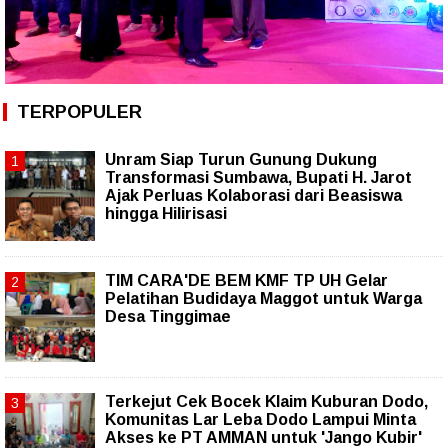
TERPOPULER
Unram Siap Turun Gunung Dukung
Transformasi Sumbawa, Bupati H. Jarot
Ajak Perluas Kolaborasi dari Beasiswa
hingga Hilirisasi
TIM CARA'DE BEM KMF TP UH Gelar
Pelatihan Budidaya Maggot untuk Warga
Desa Tinggimae
Terkejut Cek Bocek Klaim Kuburan Dodo,
Komunitas Lar Leba Dodo Lampui Minta
Akses ke PT AMMAN untuk 'Jango Kubir'