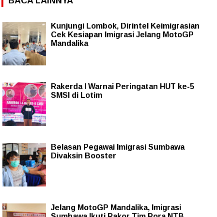
BACA LAINNYA
Kunjungi Lombok, Dirintel Keimigrasian
Cek Kesiapan Imigrasi Jelang MotoGP
Mandalika
Rakerda I Warnai Peringatan HUT ke-5
SMSI di Lotim
Belasan Pegawai Imigrasi Sumbawa
Divaksin Booster
Jelang MotoGP Mandalika, Imigrasi
Sumbawa Ikuti Rakor Tim Pora NTB