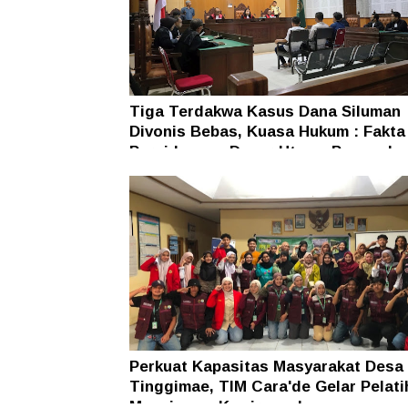
Tiga Terdakwa Kasus Dana Siluman
Divonis Bebas, Kuasa Hukum : Fakta
Persidangan Dasar Utama Penegaka
Hukum
Perkuat Kapasitas Masyarakat Desa
Tinggimae, TIM Cara'de Gelar Pelati
Manajemen Kewirausahaan