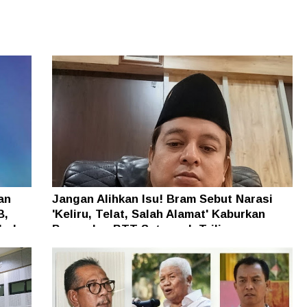
an
Jangan Alihkan Isu! Bram Sebut Narasi
B,
'Keliru, Telat, Salah Alamat' Kaburkan
h dan
Persoalan BTT Setengah Triliun