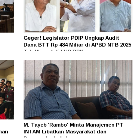
Geger! Legislator PDIP Ungkap Audit
Dana BTT Rp 484 Miliar di APBD NTB 2025
n
Tak Muncul di LHP BPK
M. Tayeb 'Rambo' Minta Manajemen PT
han
INTAM Libatkan Masyarakat dan
Pengusaha Lokal