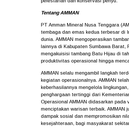
pelestarian dan konservasi penyu.
Tentang AMMAN
PT Amman Mineral Nusa Tenggara (A
tembaga dan emas kedua terbesar di In
dunia. AMMAN mengoperasikan tambang
lainnya di Kabupaten Sumbawa Barat, P
mengakuisisi tambang Batu Hijau di ta
produktivitas operasional hingga menca
AMMAN selalu mengambil langkah terde
kegiatan operasionalnya. AMMAN tela
keberhasilannya mengelola lingkungan,
penghargaan tertinggi dari Kementeri
Operasional AMMAN didasarkan pada vi
menciptakan warisan terbaik. AMMAN ju
dampak sosial dan mempromosikan nilai
kesejahteraan, bagi masyakarat sekitar