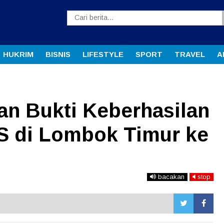
HUKRIM
BISNIS
LIFESTYLE
SPORT
TRAVEL
A
n Bukti Keberhasilan
AS di Lombok Timur ke
bacakan
stop