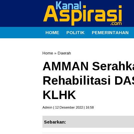
HOME
POLITIK
PEMERINTAHAN
Home
»
Daerah
AMMAN Serahka
Rehabilitasi D
KLHK
Admin | 12 Desember 2022 | 16:58
Sebarkan: