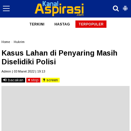
TERKINI
HASTAG
TERPOPULER
Home
»
Hukrim
Kasus Lahan di Penyaring Masih
Diselidiki Polisi
Admin | 03 Maret 2022 | 19:13
bacakan
stop
screen