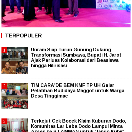
TERPOPULER
Unram Siap Turun Gunung Dukung
Transformasi Sumbawa, Bupati H. Jarot
Ajak Perluas Kolaborasi dari Beasiswa
hingga Hilirisasi
TIM CARA'DE BEM KMF TP UH Gelar
Pelatihan Budidaya Maggot untuk Warga
Desa Tinggimae
Terkejut Cek Bocek Klaim Kuburan Dodo,
Komunitas Lar Leba Dodo Lampui Minta
Akses ke PT AMMAN untuk 'Jango Kubir'