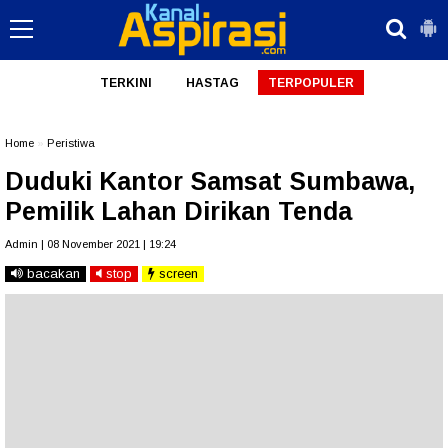
TERKINI
HASTAG
TERPOPULER
Home
»
Peristiwa
Duduki Kantor Samsat Sumbawa,
Pemilik Lahan Dirikan Tenda
Admin | 08 November 2021 | 19:24
bacakan
stop
screen