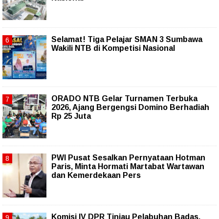
Selamat! Tiga Pelajar SMAN 3 Sumbawa
Wakili NTB di Kompetisi Nasional
ORADO NTB Gelar Turnamen Terbuka
2026, Ajang Bergengsi Domino Berhadiah
Rp 25 Juta
PWI Pusat Sesalkan Pernyataan Hotman
Paris, Minta Hormati Martabat Wartawan
dan Kemerdekaan Pers
Komisi IV DPR Tinjau Pelabuhan Badas,