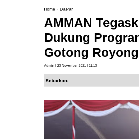
Home
»
Daerah
AMMAN Tegaska
Dukung Progra
Gotong Royon
Admin | 23 November 2021 | 11:13
Sebarkan: