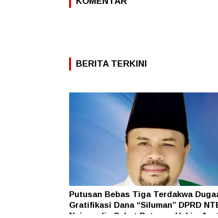
KOMENTAR
BERITA TERKINI
Putusan Bebas Tiga Terdakwa Duga
Gratifikasi Dana “Siluman” DPRD NT
Najamudin Sebut Putusan Hakim Ane