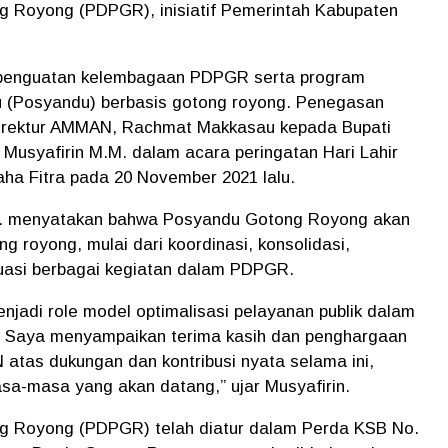
Royong (PDPGR), inisiatif Pemerintah Kabupaten
m penguatan kelembagaan PDPGR serta program
du (Posyandu) berbasis gotong royong. Penegasan
 Direktur AMMAN, Rachmat Makkasau kepada Bupati
 Musyafirin M.M. dalam acara peringatan Hari Lahir
ha Fitra pada 20 November 2021 lalu.
M.M. menyatakan bahwa Posyandu Gotong Royong akan
g royong, mulai dari koordinasi, konsolidasi,
luasi berbagai kegiatan dalam PDPGR.
jadi role model optimalisasi pelayanan publik dalam
 Saya menyampaikan terima kasih dan penghargaan
atas dukungan dan kontribusi nyata selama ini,
asa-masa yang akan datang,” ujar Musyafirin.
 Royong (PDPGR) telah diatur dalam Perda KSB No.