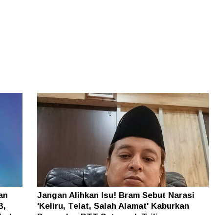
an
Jangan Alihkan Isu! Bram Sebut Narasi
B,
'Keliru, Telat, Salah Alamat' Kaburkan
h dan
Persoalan BTT Setengah Triliun