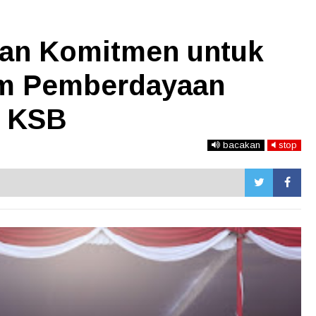
n Komitmen untuk
m Pemberdayaan
g KSB
bacakan
stop