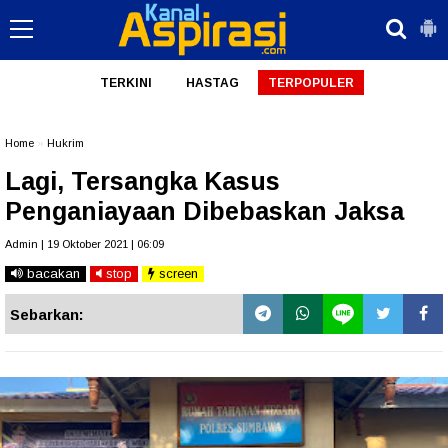
TERKINI
HASTAG
TERPOPULER
Home
»
Hukrim
Lagi, Tersangka Kasus
Penganiayaan Dibebaskan Jaksa
Admin | 19 Oktober 2021 | 06:09
bacakan
stop
screen
Sebarkan: