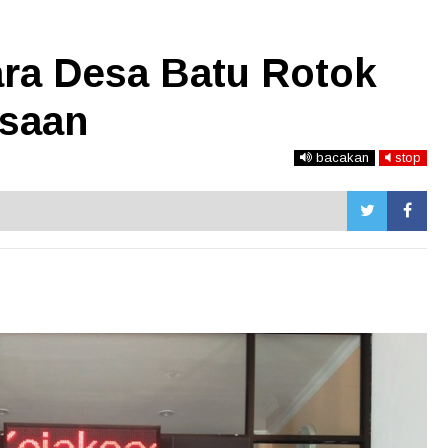
ara Desa Batu Rotok
ksaan
bacakan
stop