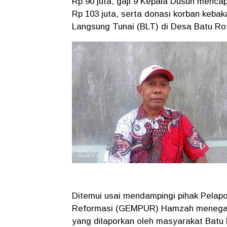
Rp 90 juta, gaji 9 Kepala Dusun menca
Rp 103 juta, serta donasi korban keba
Langsung Tunai (BLT) di Desa Batu Ro
Ditemui usai mendampingi pihak Pela
Reformasi (GEMPUR) Hamzah menegask
yang dilaporkan oleh masyarakat Batu 