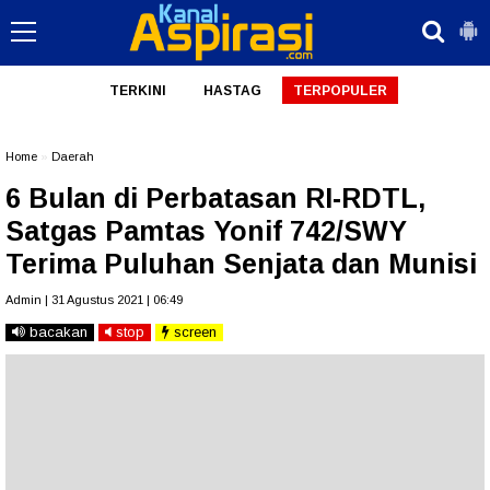
TERKINI
HASTAG
TERPOPULER
Home
»
Daerah
6 Bulan di Perbatasan RI-RDTL,
Satgas Pamtas Yonif 742/SWY
Terima Puluhan Senjata dan Munisi
Admin | 31 Agustus 2021 | 06:49
bacakan
stop
screen