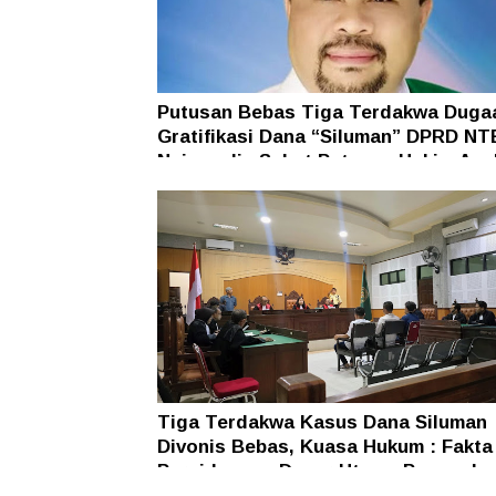
Putusan Bebas Tiga Terdakwa Duga
Gratifikasi Dana “Siluman” DPRD NT
Najamudin Sebut Putusan Hakim Ane
Ganjil
Tiga Terdakwa Kasus Dana Siluman
Divonis Bebas, Kuasa Hukum : Fakta
Persidangan Dasar Utama Penegaka
Hukum