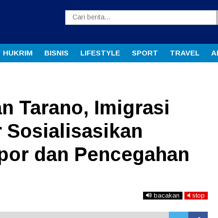
HUKRIM
BISNIS
LIFESTYLE
SPORT
TRAVEL
A
n Tarano, Imigrasi
Sosialisasikan
por dan Pencegahan
bacakan
stop