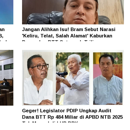
an
Jangan Alihkan Isu! Bram Sebut Narasi
B,
'Keliru, Telat, Salah Alamat' Kaburkan
h dan
Persoalan BTT Setengah Triliun
Geger! Legislator PDIP Ungkap Audit
Dana BTT Rp 484 Miliar di APBD NTB 2025
n
Tak Muncul di LHP BPK