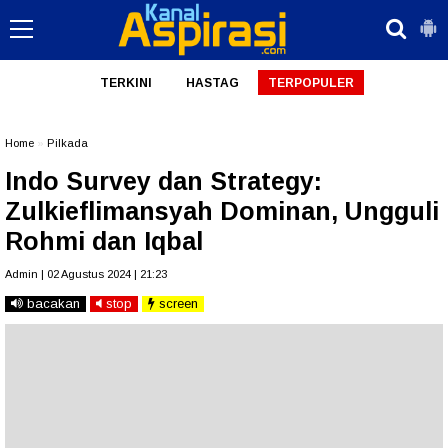
TERKINI
HASTAG
TERPOPULER
Home
»
Pilkada
Indo Survey dan Strategy:
Zulkieflimansyah Dominan, Ungguli
Rohmi dan Iqbal
Admin | 02 Agustus 2024 | 21:23
bacakan
stop
screen