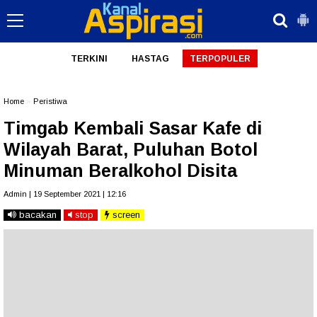
TERKINI
HASTAG
TERPOPULER
Home
»
Peristiwa
Timgab Kembali Sasar Kafe di
Wilayah Barat, Puluhan Botol
Minuman Beralkohol Disita
Admin | 19 September 2021 | 12:16
bacakan
stop
screen