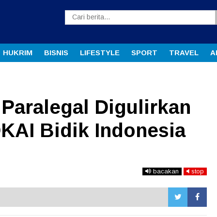
HUKRIM
BISNIS
LIFESTYLE
SPORT
TRAVEL
A
Paralegal Digulirkan
KAI Bidik Indonesia
bacakan
stop