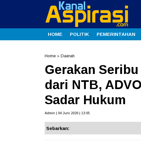
HOME
POLITIK
PEMERINTAHAN
Home
»
Daerah
Gerakan Seribu 
dari NTB, ADVO
Sadar Hukum
Admin | 04 Juni 2026 | 13:05
Sebarkan: