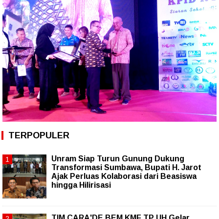
TERPOPULER
Unram Siap Turun Gunung Dukung
Transformasi Sumbawa, Bupati H. Jarot
Ajak Perluas Kolaborasi dari Beasiswa
hingga Hilirisasi
TIM CARA'DE BEM KMF TP UH Gelar