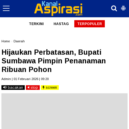
TERKINI
HASTAG
TERPOPULER
Home
»
Daerah
Hijaukan Perbatasan, Bupati
Sumbawa Pimpin Penanaman
Ribuan Pohon
Admin | 01 Februari 2026 | 09:20
bacakan
stop
screen