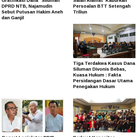
Gratifikasi Dana “Siluman”
Salah Alamat' Kaburkan
DPRD NTB, Najamudin
Persoalan BTT Setengah
Sebut Putusan Hakim Aneh
Triliun
dan Ganjil
Tiga Terdakwa Kasus Dana
Siluman Divonis Bebas,
Kuasa Hukum : Fakta
Persidangan Dasar Utama
Penegakan Hukum