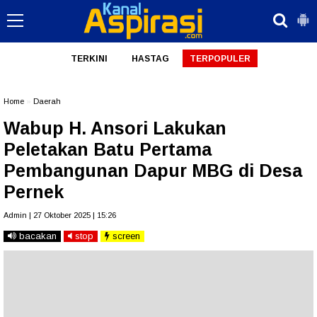
TERKINI
HASTAG
TERPOPULER
Home
»
Daerah
Wabup H. Ansori Lakukan
Peletakan Batu Pertama
Pembangunan Dapur MBG di Desa
Pernek
Admin | 27 Oktober 2025 | 15:26
bacakan
stop
screen