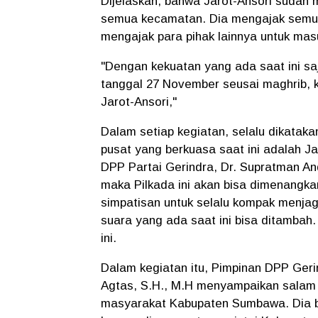
Dijelaskan, bahwa Jarot-Ansori sudah m
semua kecamatan. Dia mengajak semua
mengajak para pihak lainnya untuk mas
"Dengan kekuatan yang ada saat ini saj
tanggal 27 November seusai maghrib, 
Jarot-Ansori,"
Dalam setiap kegiatan, selalu dikatak
pusat yang berkuasa saat ini adalah J
DPP Partai Gerindra, Dr. Supratman An
maka Pilkada ini akan bisa dimenangka
simpatisan untuk selalu kompak menjaga
suara yang ada saat ini bisa ditamba
ini.
Dalam kegiatan itu, Pimpinan DPP Geri
Agtas, S.H., M.H menyampaikan salam 
masyarakat Kabupaten Sumbawa. Dia be