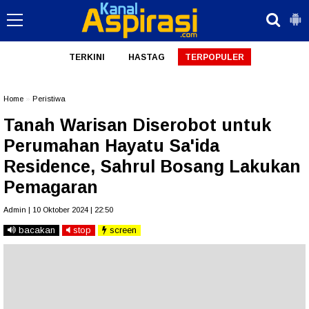
TERKINI
HASTAG
TERPOPULER
Home
»
Peristiwa
Tanah Warisan Diserobot untuk
Perumahan Hayatu Sa'ida
Residence, Sahrul Bosang Lakukan
Pemagaran
Admin | 10 Oktober 2024 | 22:50
bacakan
stop
screen