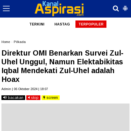
TERKINI
HASTAG
TERPOPULER
Home
»
Pilkada
Direktur OMI Benarkan Survei Zul-
Uhel Unggul, Namun Elektabikitas
Iqbal Mendekati Zul-Uhel adalah
Hoax
Admin | 06 Oktober 2024 | 18:07
bacakan
stop
screen