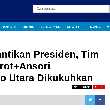
HUKRIM
BISNIS
LIFESTYLE
SPORT
TRAVEL
A
ntikan Presiden, Tim
rot+Ansori
o Utara Dikukuhkan
bacakan
stop