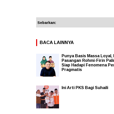
Sebarkan:
BACA LAINNYA
Punya Basis Massa Loyal, 
Pasangan Rohmi-Firin Pal
Siap Hadapi Fenomena Pem
Pragmatis
Ini Arti PKS Bagi Suhaili