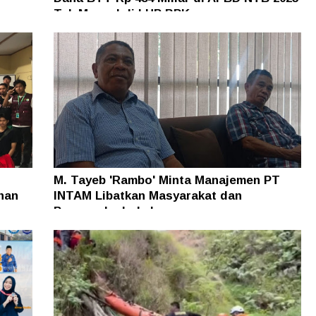
n
Tak Muncul di LHP BPK
M. Tayeb 'Rambo' Minta Manajemen PT
han
INTAM Libatkan Masyarakat dan
Pengusaha Lokal