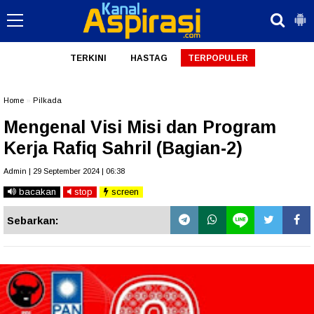
TERKINI
HASTAG
TERPOPULER
Home
»
Pilkada
Mengenal Visi Misi dan Program
Kerja Rafiq Sahril (Bagian-2)
Admin | 29 September 2024 | 06:38
bacakan
stop
screen
Sebarkan: