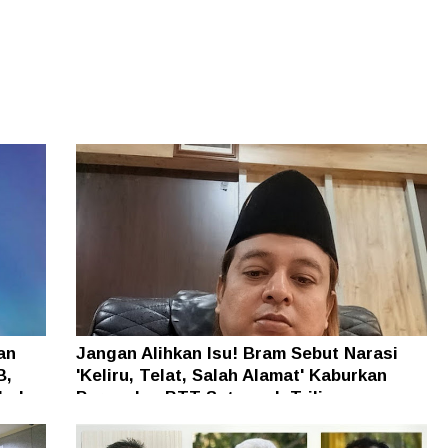
an
Jangan Alihkan Isu! Bram Sebut Narasi
B,
'Keliru, Telat, Salah Alamat' Kaburkan
h dan
Persoalan BTT Setengah Triliun