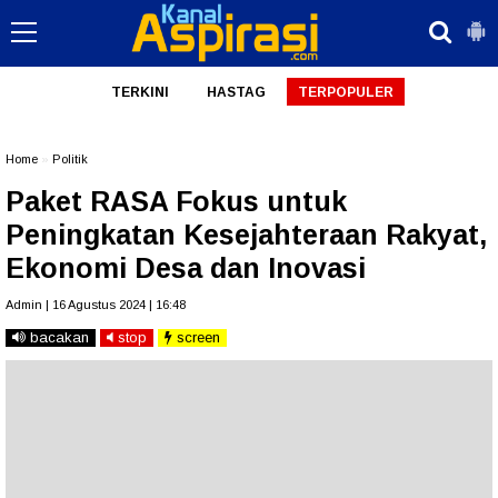
TERKINI
HASTAG
TERPOPULER
Home
»
Politik
Paket RASA Fokus untuk
Peningkatan Kesejahteraan Rakyat,
Ekonomi Desa dan Inovasi
Admin | 16 Agustus 2024 | 16:48
bacakan
stop
screen