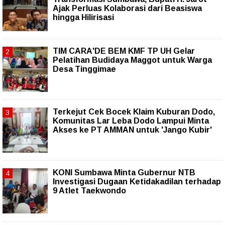
Ajak Perluas Kolaborasi dari Beasiswa
hingga Hilirisasi
TIM CARA'DE BEM KMF TP UH Gelar
Pelatihan Budidaya Maggot untuk Warga
Desa Tinggimae
Terkejut Cek Bocek Klaim Kuburan Dodo,
Komunitas Lar Leba Dodo Lampui Minta
Akses ke PT AMMAN untuk 'Jango Kubir'
KONI Sumbawa Minta Gubernur NTB
Investigasi Dugaan Ketidakadilan terhadap
9 Atlet Taekwondo