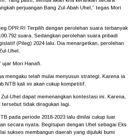
m. Yang pasti, semua akan kita kerahkan secara
gkah perjuangan Bang Zul-Abah Uhel,” tegas Mori
aleg DPR RI Terpilih dengan perolehan suara terbanyak
100.792 suara. Sedangkan perolehan suara pribadi
slatif (Pileg) 2024 lalu. Dia menargetkan, perolehan
 Zul-Uhel.
” ujar Mori Hanafi.
uga mengaku telah mulai menyusun strategi. Karena ia
 NTB kali ini akan cukup kompetitif.
 Zul-Uhel dapat memenangkan kontestasi ini. Karena,
ersebut tidak diragukan lagi.
B pada periode 2018-2023 lalu dinilai cukup luar
ikan secara nyata. Begitupun dengan Uhel sebagai Eks
lai sukses membangun daerah yang dijuluki bumi