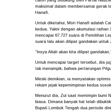
calon yang didukung oleh Partai NasDe
maksimal dalam membersamai gerak lan
Hanafi.
Untuk diketahui, Mori Hanafi adalah C
kedua. Yakni dengan akumulasi raihan 
mencapai 67.727 suara di Pemilihan Legi
suara lalu akan dilipat gandakan untuk
“Insya Allah akan kita dilipat gandakan,
Untuk mencapai target tersebut, dia j
tak menampik, bahwa pertarungan Pilgub
Meski demikian, ia menyatakan optimis
rekam jejak kepemimpinan kedua sosok t
Menurut dia, Zul saat memimpin bumi NT
biasa. Dimana banyak hal telah dibukt
Bupati Lombok Tengah dua periode dini