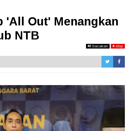
p 'All Out' Menangkan
gub NTB
bacakan
stop