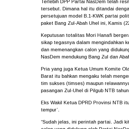
Terlebih DPP Partai NasDem telah re
tersebut. Dimana hal itu ditandai denga
persetujuan model B.1-KWK partai pol
paket Bang Zul-Abah Uhel ini, Kamis (2
Keputusan totalitas Mori Hanafi berg
sikap tegasnya dalam mengindahkan ke
dan memenangkan calon yang didukung 
NasDem mendukung Bang Zul dan Abah 
Pria yang juga Ketua Umum Komite Ol
Barat itu bahkan mengaku telah menger
tim sukses (timses) maupun relawann
pasangan Zul-Uhel di Pilgub NTB tahun 
Eks Wakil Ketua DPRD Provinsi NTB it
tempur’.
“Sudah jelas, ini perintah partai. Ja