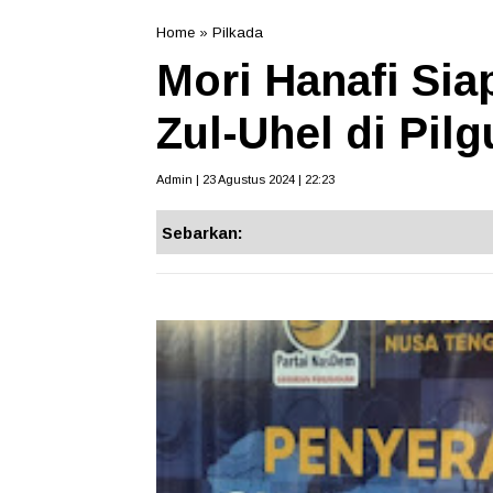
Home
»
Pilkada
Mori Hanafi Sia
Zul-Uhel di Pil
Admin | 23 Agustus 2024 | 22:23
Sebarkan: