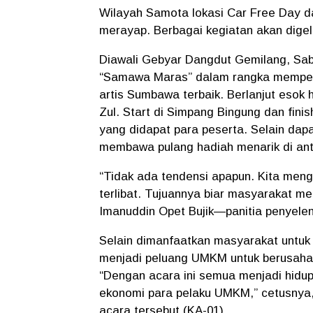
Wilayah Samota lokasi Car Free Day d
merayap. Berbagai kegiatan akan digel
Diawali Gebyar Dangdut Gemilang, Sabt
“Samawa Maras” dalam rangka memperi
artis Sumbawa terbaik. Berlanjut esok 
Zul. Start di Simpang Bingung dan fi
yang didapat para peserta. Selain dap
membawa pulang hadiah menarik di anta
“Tidak ada tendensi apapun. Kita meng
terlibat. Tujuannya biar masyarakat 
Imanuddin Opet Bujik—panitia penyelen
Selain dimanfaatkan masyarakat untuk t
menjadi peluang UMKM untuk berusaha
“Dengan acara ini semua menjadi hidu
ekonomi para pelaku UMKM,” cetusnya
acara tersebut.(KA-01)