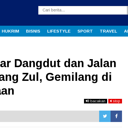
HUKRIM
BISNIS
LIFESTYLE
SPORT
TRAVEL
A
yar Dangdut dan Jalan
ang Zul, Gemilang di
aan
bacakan
stop