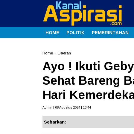
HOME
POLITIK
PEMERINTAHAN
Home
»
Daerah
Ayo ! Ikuti Geb
Sehat Bareng B
Hari Kemerdek
Admin | 08 Agustus 2024 | 13:44
Sebarkan: