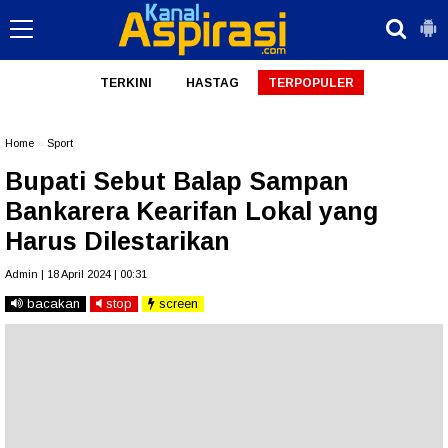
TERKINI
HASTAG
TERPOPULER
Home
»
Sport
Bupati Sebut Balap Sampan
Bankarera Kearifan Lokal yang
Harus Dilestarikan
Admin | 18 April 2024 | 00:31
bacakan
stop
screen