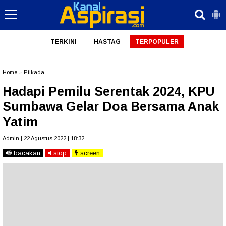
TERKINI
HASTAG
TERPOPULER
Home
»
Pilkada
Hadapi Pemilu Serentak 2024, KPU
Sumbawa Gelar Doa Bersama Anak
Yatim
Admin | 22 Agustus 2022 | 18:32
bacakan
stop
screen