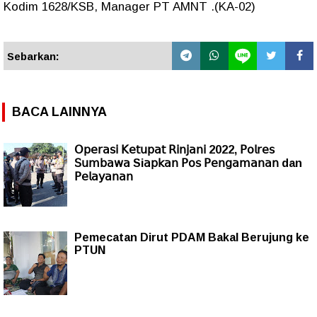
Kodim 1628/KSB, Manager PT AMNT .(KA-02)
Sebarkan:
BACA LAINNYA
𝖮𝗉𝖾𝗋𝖺𝗌𝗂 𝖪𝖾𝗍𝗎𝗉𝖺𝗍 𝖱𝗂𝗇𝗃𝖺𝗇𝗂 2022, 𝖯𝗈𝗅𝗋𝖾𝗌
𝖲𝗎𝗆𝖻𝖺𝗐𝖺 Si𝖺𝗉𝗄𝖺𝗇 𝖯𝗈𝗌 𝖯𝖾𝗇𝗀𝖺𝗆𝖺𝗇𝖺𝗇 dan
𝖯𝖾𝗅𝖺𝗒𝖺𝗇𝖺𝗇
Pemecatan Dirut PDAM Bakal Berujung ke
PTUN