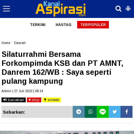
TERKINI
HASTAG
TERPOPULER
Home
»
Daerah
Silaturrahmi Bersama
Forkompimda KSB dan PT AMNT,
Danrem 162/WB : Saya seperti
pulang kampung
Admin | 27 Juli 2022 | 08:14
bacakan
stop
screen
Sebarkan: