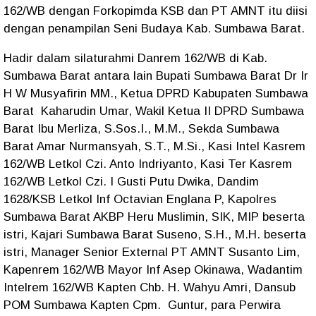
162/WB dengan Forkopimda KSB dan PT AMNT itu diisi
dengan penampilan Seni Budaya Kab. Sumbawa Barat.
Hadir dalam silaturahmi Danrem 162/WB di Kab.
Sumbawa Barat antara lain Bupati Sumbawa Barat Dr Ir
H W Musyafirin MM., Ketua DPRD Kabupaten Sumbawa
Barat Kaharudin Umar, Wakil Ketua II DPRD Sumbawa
Barat Ibu Merliza, S.Sos.I., M.M., Sekda Sumbawa
Barat Amar Nurmansyah, S.T., M.Si., Kasi Intel Kasrem
162/WB Letkol Czi. Anto Indriyanto, Kasi Ter Kasrem
162/WB Letkol Czi. I Gusti Putu Dwika, Dandim
1628/KSB Letkol Inf Octavian Englana P, Kapolres
Sumbawa Barat AKBP Heru Muslimin, SIK, MIP beserta
istri, Kajari Sumbawa Barat Suseno, S.H., M.H. beserta
istri, Manager Senior External PT AMNT Susanto Lim,
Kapenrem 162/WB Mayor Inf Asep Okinawa, Wadantim
Intelrem 162/WB Kapten Chb. H. Wahyu Amri, Dansub
POM Sumbawa Kapten Cpm. Guntur, para Perwira