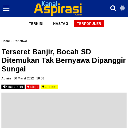
TERKINI
HASTAG
TERPOPULER
Home
»
Peristiwa
Terseret Banjir, Bocah SD
Ditemukan Tak Bernyawa Dipanggir
Sungai
Admin | 30 Maret 2022 | 18:06
bacakan
stop
screen