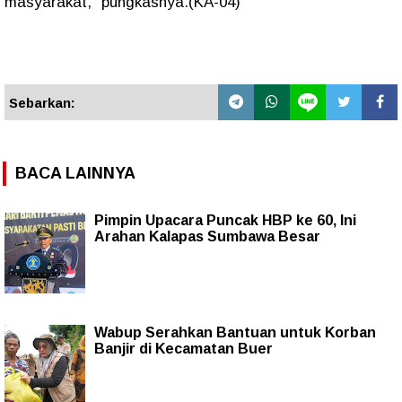
masyarakat," pungkasnya.(KA-04)
Sebarkan:
BACA LAINNYA
Pimpin Upacara Puncak HBP ke 60, Ini
Arahan Kalapas Sumbawa Besar
Wabup Serahkan Bantuan untuk Korban
Banjir di Kecamatan Buer