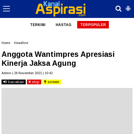
TERKINI
HASTAG
TERPOPULER
Home
»
Headline
Anggota Wantimpres Apresiasi
Kinerja Jaksa Agung
Admin | 26 November 2021 | 10:42
bacakan
stop
screen