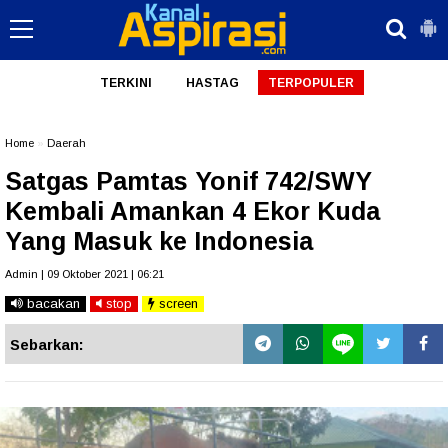
TERKINI
HASTAG
TERPOPULER
Home
»
Daerah
Satgas Pamtas Yonif 742/SWY
Kembali Amankan 4 Ekor Kuda
Yang Masuk ke Indonesia
Admin | 09 Oktober 2021 | 06:21
bacakan
stop
screen
Sebarkan: