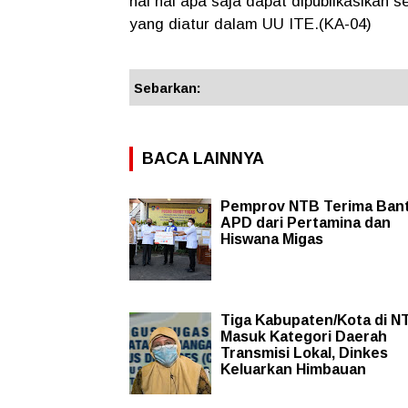
hal hal apa saja dapat dipublikasikan 
yang diatur dalam UU ITE.(KA-04)
Sebarkan:
BACA LAINNYA
Pemprov NTB Terima Ban
APD dari Pertamina dan
Hiswana Migas
Tiga Kabupaten/Kota di N
Masuk Kategori Daerah
Transmisi Lokal, Dinkes
Keluarkan Himbauan