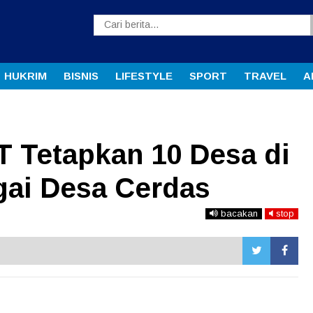
HUKRIM
BISNIS
LIFESTYLE
SPORT
TRAVEL
A
Tetapkan 10 Desa di
ai Desa Cerdas
bacakan
stop