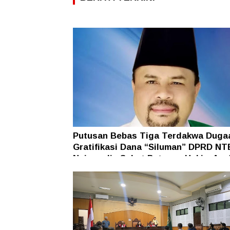
Putusan Bebas Tiga Terdakwa Duga
Gratifikasi Dana “Siluman” DPRD NT
Najamudin Sebut Putusan Hakim Ane
Ganjil