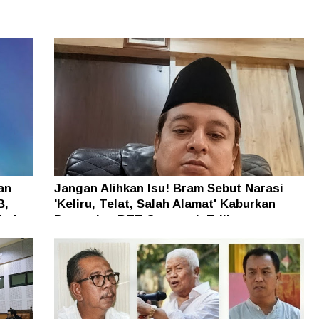
an
Jangan Alihkan Isu! Bram Sebut Narasi
B,
'Keliru, Telat, Salah Alamat' Kaburkan
h dan
Persoalan BTT Setengah Triliun