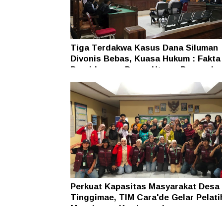
Tiga Terdakwa Kasus Dana Siluman
Divonis Bebas, Kuasa Hukum : Fakta
Persidangan Dasar Utama Penegaka
Hukum
Perkuat Kapasitas Masyarakat Desa
Tinggimae, TIM Cara'de Gelar Pelati
Manajemen Kewirausahaan