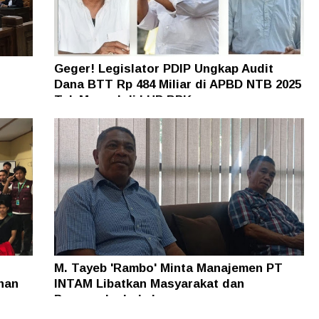
Geger! Legislator PDIP Ungkap Audit
Dana BTT Rp 484 Miliar di APBD NTB 2025
n
Tak Muncul di LHP BPK
M. Tayeb 'Rambo' Minta Manajemen PT
han
INTAM Libatkan Masyarakat dan
Pengusaha Lokal